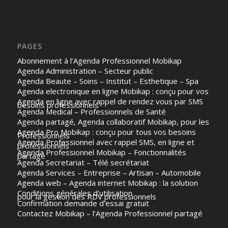
PAGES
Abonnement à l’Agenda Professionnel Mobikap
Agenda Administration – Secteur public
Agenda Beaute – Soins – Institut – Esthetique – Spa
Agenda electronique en ligne Mobikap : conçu pour vos
Agenda en ligne avec rappel de rendez vous par SMS
besoins professionnels
Agenda Medical – Professionnels de Santé
Agenda partagé, Agenda collaboratif Mobikap, pour les
Agenda Pro Mobikap : conçu pour tous vos besoins
Professionnels
Agenda Professionnel avec rappel SMS, en ligne et
professionnels
Agenda Professionnel Mobikap – Fonctionnalités
partagé
Agenda Secretariat – Télé secrétariat
Agenda Services – Entreprise – Artisan – Automobile
Agenda web – Agenda internet Mobikap : la solution
Conditions générales d’utilisation
pour la gestion des RDV professionnels
Confirmation demande d’essai gratuit
Contactez Mobikap – l’Agenda Professionnel partagé
Essai gratuit – Agenda Mobikap personnalisé avec SMS
avec rappel SMS