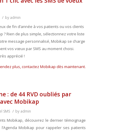
 1 clic avec les SMS de voeux
/
by
admin
x de fin d’année à vos patients ou vos clients
op ? Rien de
plus simple, sélectionnez
votre liste
 votre message personnalisé, Mobikap se charge
ment vos vœux par SMS au moment choisi.
rès apprécié !
tendez plus, contactez Mobikap dès maintenant.
 : de 44 RVD oubliés par
 avec Mobikap
/
el SMS
by
admin
ts Mobikap, découvrez le dernier témoignage
se l’Agenda Mobikap pour rappeler ses patients