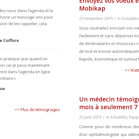
Envoyez vos voeux en
Mobikap
ndez-vous dans l’agenda et la
léphone un message sms pour
/
23 November 2015
in
Actualités
soin de les rappeler, cela
Vous souhaitez envoyer vos vœu
facilement et sans dépenser tr
e Coiffure
de destinataires et choisissez
de tout et envoie automatique
lus pratique que quand on
Rapide, économique et surtout t
yon car je peux maintenant
>> N’at
rect dans l’agenda en ligne
rétaire.»
gue
Un médecin témoigne
mois à seulement 7
>> Plus de témoignages
/
23 June 2015
in
Actualités
,
Rapp
Comme pour de nombreux clien
d’un ophtalmologiste qui utili